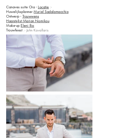
Canaves suite Oia -
Locatie
:-
Huwelijksplanner
Muriel Sadalamacchia
Ontwerp -
Trouwwens
Haarstylist Marian Nomikou
Make-up
Eleni Ilio
Trouwfeest
:- John Kavallaris